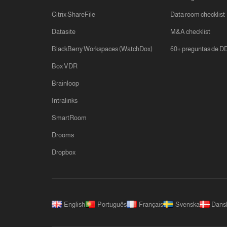
Citrix ShareFile
Data room checklist
Datasite
M&A checklist
BlackBerry Workspaces (WatchDox)
60+ preguntas de D
Box VDR
Brainloop
Intralinks
SmartRoom
Drooms
Dropbox
English
Português
Français
Svenska
Dans