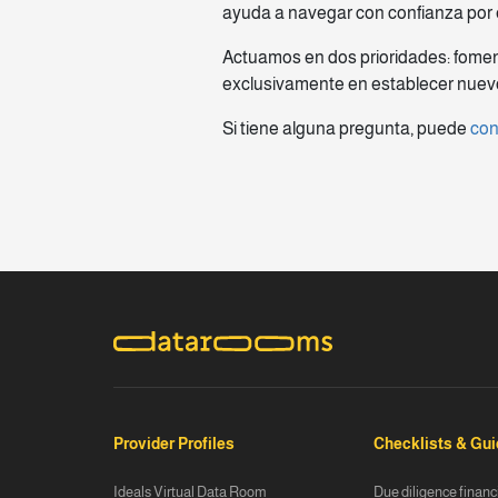
ayuda a navegar con confianza por e
Actuamos en dos prioridades: foment
exclusivamente en establecer nuevos
Si tiene alguna pregunta, puede
con
Provider Profiles
Checklists & Gu
Ideals Virtual Data Room
Due diligence financ