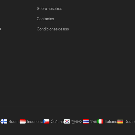
Sobre nosotros
Contactos
D
Condiciones de uso
k
Suomi
Indonesia
Čeština
한국어
ไทย
Italiano
Deuts